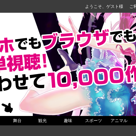
ようこそ、ゲスト様
ご
舞台
観光
趣味
スポーツ
アニマル