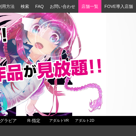
利用方法
検索
FAQ
お問い合わせ
店舗一覧
FOVE導入店舗
グラビア
R-指定
アダルトVR
アダルト2D