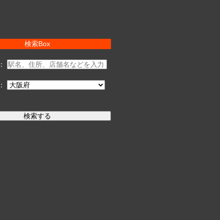
検索Box
：
：