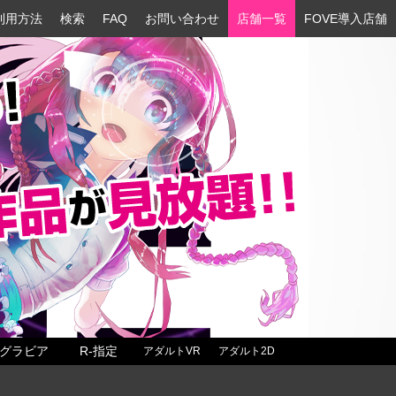
利用方法
検索
FAQ
お問い合わせ
店舗一覧
FOVE導入店舗
グラビア
R-指定
アダルトVR
アダルト2D