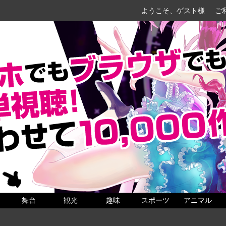
ようこそ、ゲスト様
ご
舞台
観光
趣味
スポーツ
アニマル