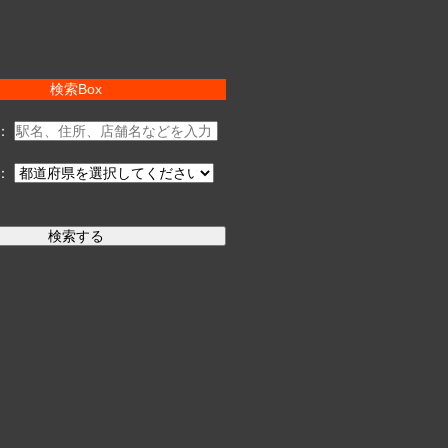
検索Box
：
：