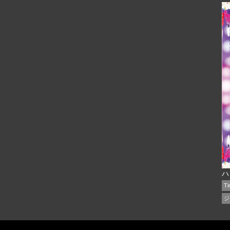
ハ
Ti
ジ