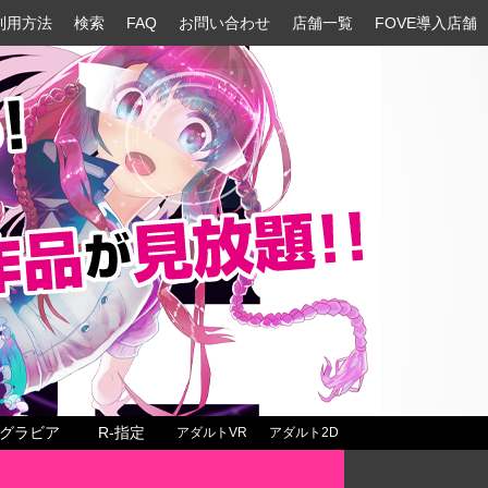
利用方法
検索
FAQ
お問い合わせ
店舗一覧
FOVE導入店舗
グラビア
R-指定
アダルトVR
アダルト2D