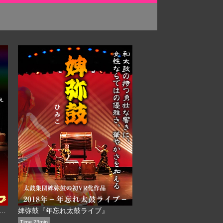
鼓『今日から36年目記念ライブ』
婢弥鼓『年忘れ太鼓ライブ』
Time 23min