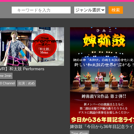
VR】和太鼓 Performers
me 2min
0 Channel
出演：
めめ
婢弥
Time 45min