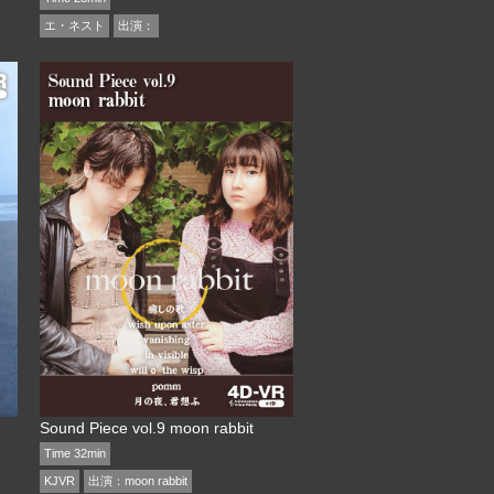
エ・ネスト
出演：
Sound Piece vol.9 moon rabbit
Time 32min
KJVR
出演：
moon rabbit