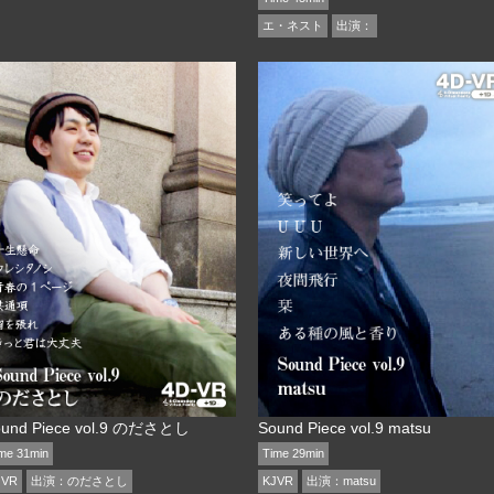
エ・ネスト
出演：
ound Piece vol.9 のださとし
Sound Piece vol.9 matsu
me 31min
Time 29min
JVR
出演：
のださとし
KJVR
出演：
matsu