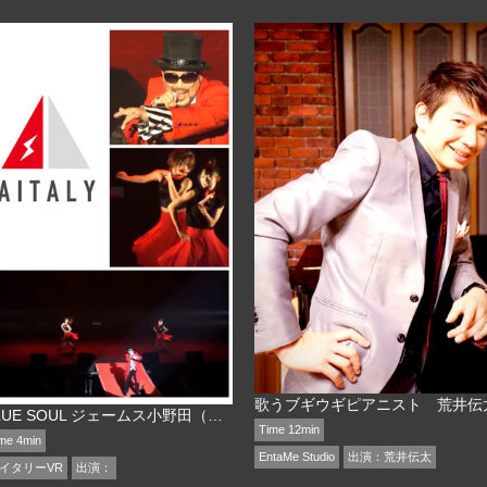
歌うブギウギピアニスト 荒井伝
BLUE SOUL ジェームス小野田（米米CLUB）
Time 12min
me 4min
EntaMe Studio
出演：
荒井伝太
イタリーVR
出演：