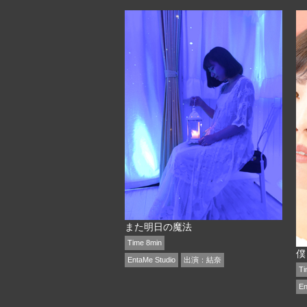
また明日の魔法
Time 8min
僕
EntaMe Studio
出演：
結奈
Ti
En