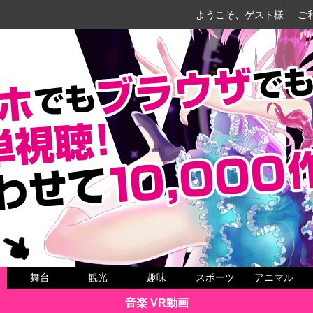
ようこそ、ゲスト様
ご
舞台
観光
趣味
スポーツ
アニマル
音楽 VR動画