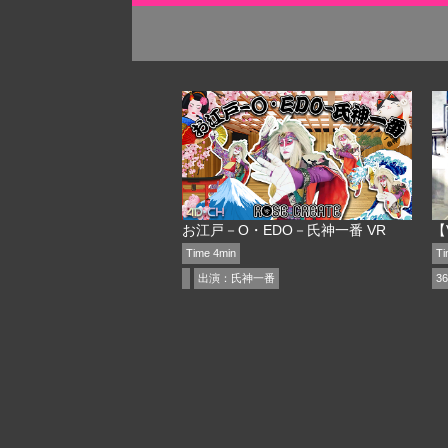
お江戸－O・EDO－氏神一番 VR
【
Time 4min
Ti
出演：
氏神一番
36