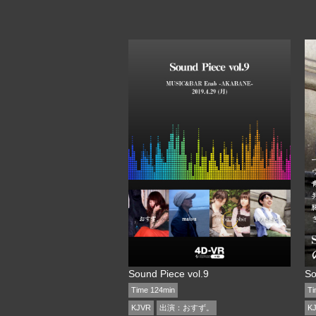
Sound Piece vol.9
S
Time 124min
Ti
KJVR
出演：
おすず。
K