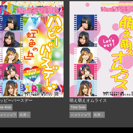
ッピーバースデー
萌え萌えオムライス
me 4min
Time 5min
ョリジョワ
出演：
ジョリジョワ
出演：