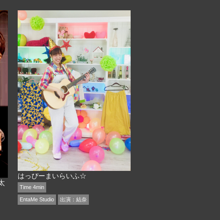
はっぴーまいらいふ☆
太
Time 4min
EntaMe Studio
出演：
結奈