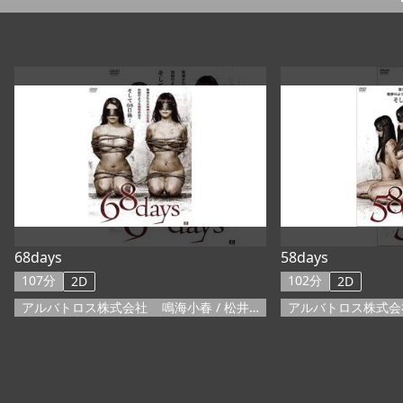
68days
58days
107分
102分
2D
2D
アルバトロス株式会社
鳴海小春
/
松井理子
/
正木佐和
アルバトロス株式会
/
津田篤
/